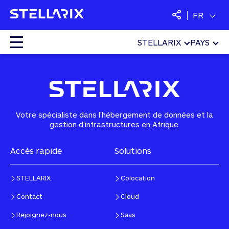
FR
STELLARIX
PAYS
Home
»
NOC as a Service
Colocation
Cloud
Votre spécialiste dans l'hébergement de données et la
gestion d'infrastructures en Afrique.
Services managés
Accès rapide
Solutions
Sécurité
STELLARIX
Colocation
SaaS
Contact
Cloud
Rejoignez-nous
Saas
Langues :
Français