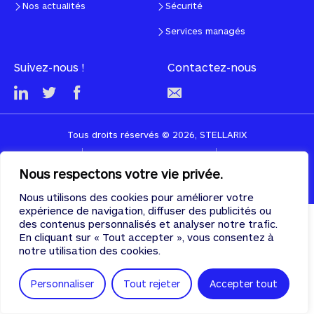
Nos actualités
Sécurité
Services managés
Suivez-nous !
Contactez-nous
Tous droits réservés © 2026, STELLARIX
CGU
Politique de confidentialité
Cookies
Nous respectons votre vie privée.
Designed & developed with
♡
by
PULSE
Nous utilisons des cookies pour améliorer votre
expérience de navigation, diffuser des publicités ou
des contenus personnalisés et analyser notre trafic.
En cliquant sur « Tout accepter », vous consentez à
notre utilisation des cookies.
Personnaliser
Tout rejeter
Accepter tout