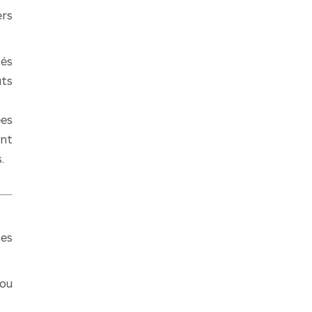
ers
vés
ûts
ées
ent
.
ces
 ou