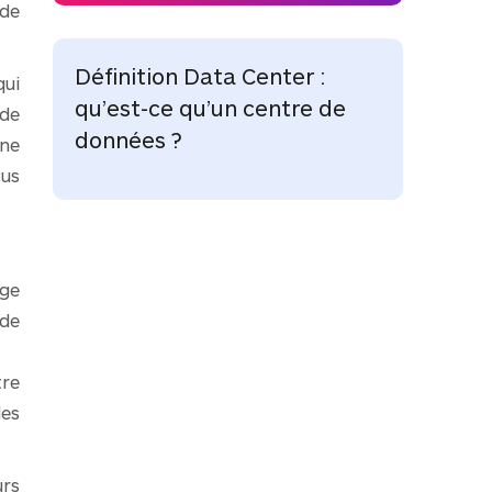
 de
Définition Data Center :
qui
qu’est-ce qu’un centre de
nde
données ?
îne
çus
age
 de
tre
des
urs