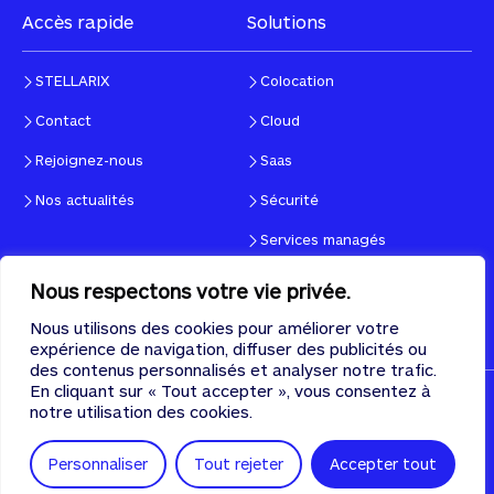
Accès rapide
Solutions
STELLARIX
Colocation
Contact
Cloud
Rejoignez-nous
Saas
Nos actualités
Sécurité
Services managés
Nous respectons votre vie privée.
Suivez-nous !
Contactez-nous
Nous utilisons des cookies pour améliorer votre
expérience de navigation, diffuser des publicités ou
des contenus personnalisés et analyser notre trafic.
En cliquant sur « Tout accepter », vous consentez à
Tous droits réservés © 2026, STELLARIX
notre utilisation des cookies.
CGU
Politique de confidentialité
Cookies
Personnaliser
Tout rejeter
Accepter tout
Designed & developed with
♡
by
PULSE