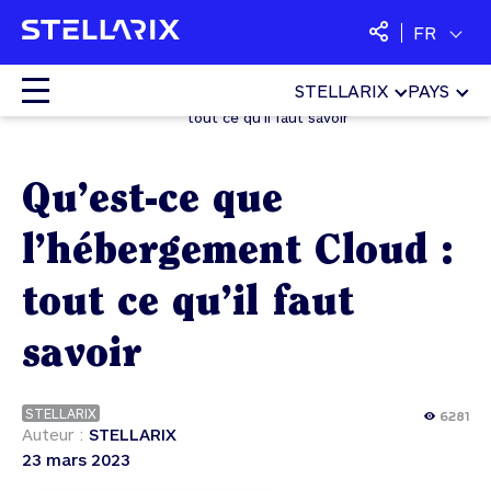
FR
STELLARIX
PAYS
Qu’est-ce que l’hébergement Cloud :
Accueil
Actualités
tout ce qu’il faut savoir
Colocation
Qu’est-ce que
Cloud
l’hébergement Cloud :
Services managés
tout ce qu’il faut
Sécurité
savoir
SaaS
STELLARIX
6281
Auteur :
STELLARIX
23 mars 2023
Langues :
Français